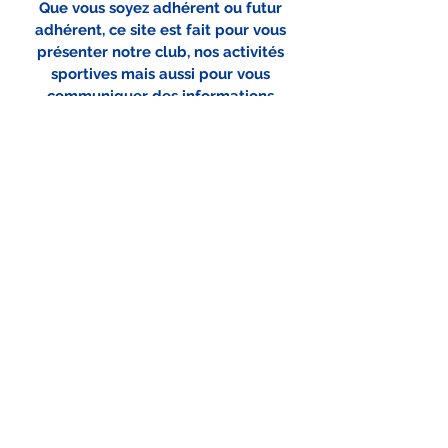
Que vous soyez adhérent ou futur
adhérent, ce site est fait pour vous
présenter notre club, nos activités
sportives mais aussi pour vous
communiquer des informations
pratiques. Le TCH est également
présent sur les réseaux sociaux
(Facebook et Instagram en projet).
Si vous souhaitez plus d'informations,
n'hésitez pas à nous contacter.
Vive le Tennis, vive le TCH.
Président du Tennis Club de Honfleur
Nos
Partenaires